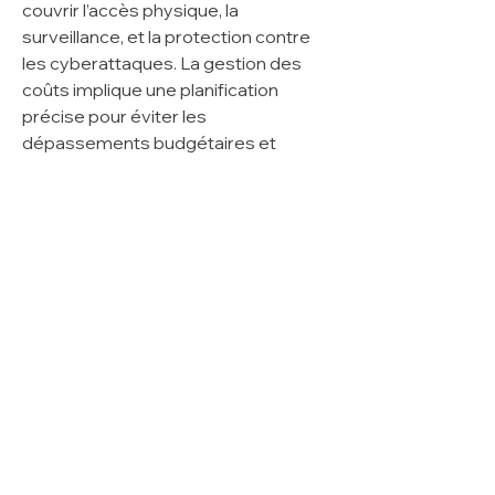
couvrir l’accès physique, la 
surveillance, et la protection contre 
les cyberattaques. La gestion des 
coûts implique une planification 
précise pour éviter les 
dépassements budgétaires et 
respecter les délais. L’intégration de 
solutions durables et la 
modernisation continue des 
infrastructures représentent des 
solutions clés. La collaboration 
multinationale et l’adoption de 
normes internationales garantissent 
également la conformité et la 
résilience face aux risques.
0
0
コメントを追加…