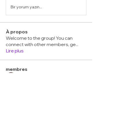
Bir yorum yazın...
À propos
Welcome to the group! You can
connect with other members, ge
...
Lire plus
membres
Divakar Kolhe
S'abonner
jessica John
S'abonner
Тania D
S'abonner
melica john
S'abonner
Hemant Kolhe
S'abonner
Voir tous les membres (11)