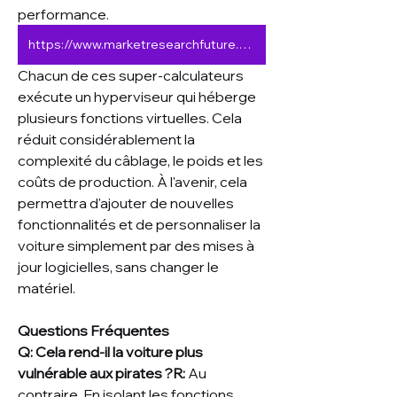
performance.
https://www.marketresearchfuture.com/reports/automotive-hypervisor-market-9726
Chacun de ces super-calculateurs 
exécute un hyperviseur qui héberge 
plusieurs fonctions virtuelles. Cela 
réduit considérablement la 
complexité du câblage, le poids et les 
coûts de production. À l'avenir, cela 
permettra d'ajouter de nouvelles 
fonctionnalités et de personnaliser la 
voiture simplement par des mises à 
jour logicielles, sans changer le 
matériel.
Questions Fréquentes
Q: Cela rend-il la voiture plus 
vulnérable aux pirates ?R:
 Au 
contraire. En isolant les fonctions 